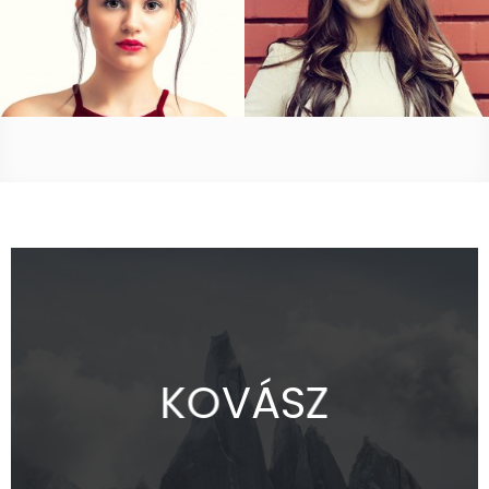
K
O
V
Á
S
Z