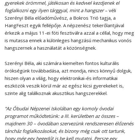
gyerekek örömmel, játékosan és kedvvel kezdjenek el
foglalkozni egy ilyen tárggyal, mint a hangszer
– véli
Szerényi Béla előadóművész, a Bokros Trió tagja, a
HangFeszt egyik fellépője. A népzenész tekerőlantjával
érkezik a május 11-ei fóti fesztiválra azzal a céllal, hogy meg
is mutassa ennek a különleges hangzású mechanikus vonós
hangszernek a használatát a közönségnek.
Szerényi Béla, aki számára kiemelten fontos kulturális
örökségünk továbbadása, azt mondja, nincs könnyű dolguk,
hiszen olyan a világ, hogy elektronikai-és informatikai
eszközök veszik körül már az egész kicsi gyerekeket is,
szinte alig találkoznak akusztikus hangszerekkel.
“Az Óbudai Népzenei Iskolában egy komoly óvodai
programot működtetünk: a III. kerületben az összes –
majdnem 30 – óvodában szervezünk rendszeresen élőzenés
táncház foglalkozásokat, és bizony még csak ott tartunk,
hogy még egy hegedűt is be kell mutatni. Persze egy