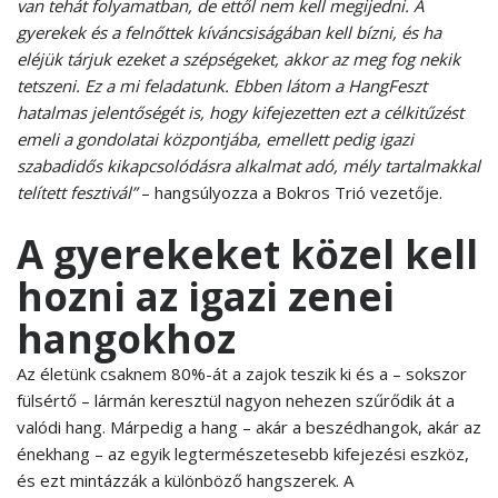
van tehát folyamatban, de ettől nem kell megijedni. A
gyerekek és a felnőttek kíváncsiságában kell bízni, és ha
eléjük tárjuk ezeket a szépségeket, akkor az meg fog nekik
tetszeni. Ez a mi feladatunk. Ebben látom a HangFeszt
hatalmas jelentőségét is, hogy kifejezetten ezt a célkitűzést
emeli a gondolatai központjába, emellett pedig igazi
szabadidős kikapcsolódásra alkalmat adó, mély tartalmakkal
telített fesztivál”
– hangsúlyozza a Bokros Trió vezetője.
A gyerekeket közel kell
hozni az igazi zenei
hangokhoz
Az életünk csaknem 80%-át a zajok teszik ki és a – sokszor
fülsértő – lármán keresztül nagyon nehezen szűrődik át a
valódi hang. Márpedig a hang – akár a beszédhangok, akár az
énekhang – az egyik legtermészetesebb kifejezési eszköz,
és ezt mintázzák a különböző hangszerek. A