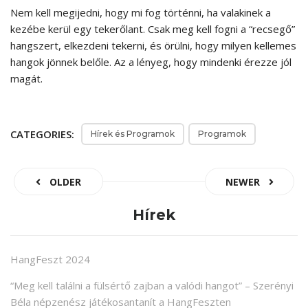
Nem kell megijedni, hogy mi fog történni, ha valakinek a
kezébe kerül egy tekerőlant. Csak meg kell fogni a “recsegő”
hangszert, elkezdeni tekerni, és örülni, hogy milyen kellemes
hangok jönnek belőle. Az a lényeg, hogy mindenki érezze jól
magát.
CATEGORIES:
Hírek és Programok
Programok
OLDER
NEWER
Hírek
HangFeszt 2024
“Meg kell találni a fülsértő zajban a valódi hangot” – Szerényi
Béla népzenész játékosantanít a HangFeszten