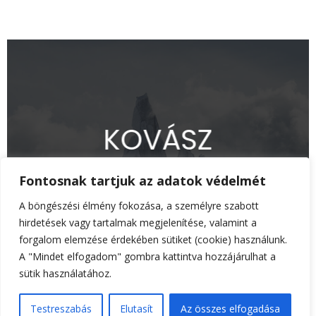
K
O
V
Á
S
Z
Fontosnak tartjuk az adatok védelmét
A böngészési élmény fokozása, a személyre szabott
hirdetések vagy tartalmak megjelenítése, valamint a
forgalom elemzése érdekében sütiket (cookie) használunk.
A "Mindet elfogadom" gombra kattintva hozzájárulhat a
sütik használatához.
Copyright © All Rights Reserved 2024
Testreszabás
Elutasít
Az összes elfogadása