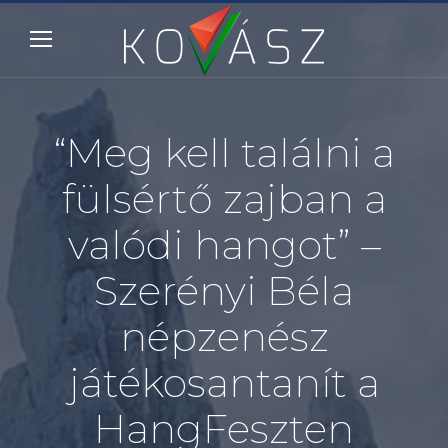
“Meg kell találni a
fülsértő zajban a
valódi hangot” –
Szerényi Béla
népzenész
játékosantanít a
HangFeszten