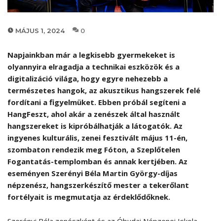
MÁJUS 1, 2024
0
Napjainkban már a legkisebb gyermekeket is
olyannyira elragadja a technikai eszközök és a
digitalizáció világa, hogy egyre nehezebb a
természetes hangok, az akusztikus hangszerek felé
fordítani a figyelmüket. Ebben próbál segíteni a
HangFeszt, ahol akár a zenészek által használt
hangszereket is kipróbálhatják a látogatók. Az
ingyenes kulturális, zenei fesztivált május 11-én,
szombaton rendezik meg Fóton, a Szeplőtelen
Fogantatás-templomban és annak kertjében. Az
eseményen Szerényi Béla Martin György-díjas
népzenész, hangszerkészítő mester a tekerőlant
fortélyait is megmutatja az érdeklődőknek.
Szerényi Béla zenészként és az Óbudai Népzenei Iskola