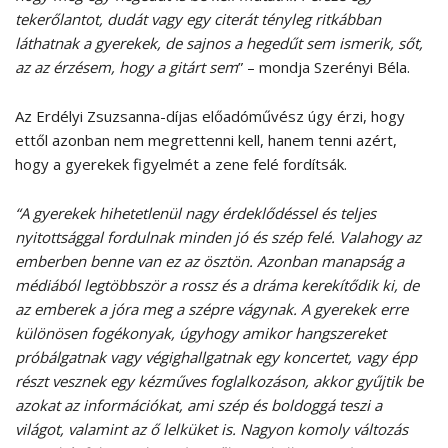
tekerőlantot, dudát vagy egy citerát tényleg ritkábban
láthatnak a gyerekek, de sajnos a hegedűt sem ismerik, sőt,
az az érzésem, hogy a gitárt sem
” – mondja Szerényi Béla.
Az Erdélyi Zsuzsanna-díjas előadóművész úgy érzi, hogy
ettől azonban nem megrettenni kell, hanem tenni azért,
hogy a gyerekek figyelmét a zene felé fordítsák.
“A gyerekek hihetetlenül nagy érdeklődéssel és teljes
nyitottsággal fordulnak minden jó és szép felé. Valahogy az
emberben benne van ez az ösztön. Azonban manapság a
médiából legtöbbször a rossz és a dráma kerekítődik ki, de
az emberek a jóra meg a szépre vágynak. A gyerekek erre
különösen fogékonyak, úgyhogy amikor hangszereket
próbálgatnak vagy végighallgatnak egy koncertet, vagy épp
részt vesznek egy kézműves foglalkozáson, akkor gyűjtik be
azokat az információkat, ami szép és boldoggá teszi a
világot, valamint az ő lelküket is. Nagyon komoly változás