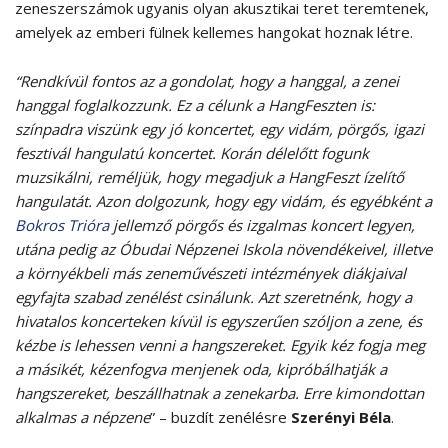
zeneszerszámok ugyanis olyan akusztikai teret teremtenek,
amelyek az emberi fülnek kellemes hangokat hoznak létre.
“Rendkívül fontos az a gondolat, hogy a hanggal, a zenei
hanggal foglalkozzunk. Ez a célunk a HangFeszten is:
színpadra viszünk egy jó koncertet, egy vidám, pörgős, igazi
fesztivál hangulatú koncertet. Korán délelőtt fogunk
muzsikálni, reméljük, hogy megadjuk a HangFeszt ízelítő
hangulatát. Azon dolgozunk, hogy egy vidám, és egyébként a
Bokros Trióra
jellemző pörgős és izgalmas koncert legyen,
utána pedig az Óbudai Népzenei Iskola növendékeivel, illetve
a környékbeli más zeneművészeti intézmények diákjaival
egyfajta szabad zenélést csinálunk. Azt szeretnénk, hogy a
hivatalos koncerteken kívül is egyszerűen szóljon a zene, és
kézbe is lehessen venni a hangszereket. Egyik kéz fogja meg
a másikét, kézenfogva menjenek oda, kipróbálhatják a
hangszereket, beszállhatnak a zenekarba. Erre kimondottan
alkalmas a népzene
” – buzdít zenélésre
Szerényi Béla
.