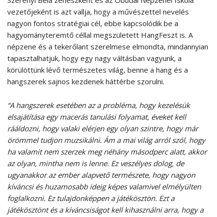
vezetőjeként is azt vallja, hogy a művészettel nevelés
nagyon fontos stratégiai cél, ebbe kapcsolódik be a
hagyományteremtő céllal megszületett HangFeszt is. A
népzene és a tekerőlant szerelmese elmondta, mindannyian
tapasztalhatjuk, hogy egy nagy váltásban vagyunk, a
körülöttünk lévő természetes világ, benne a hang és a
hangszerek sajnos kezdenek háttérbe szorulni.
“A hangszerek esetében az a probléma, hogy kezelésük
elsajátítása egy macerás tanulási folyamat, éveket kell
rááldozni, hogy valaki elérjen egy olyan szintre, hogy már
örömmel tudjon muzsikálni. Ám a mai világ arról szól, hogy
ha valamit nem szerzek meg néhány másodperc alatt, akkor
az olyan, mintha nem is lenne. Ez veszélyes dolog, de
ugyanakkor az ember alapvető természete, hogy nagyon
kíváncsi és huzamosabb ideig képes valamivel elmélyülten
foglalkozni. Ez tulajdonképpen a játékösztön. Ezt a
játékösztönt és a kíváncsiságot kell kihasználni arra, hogy a