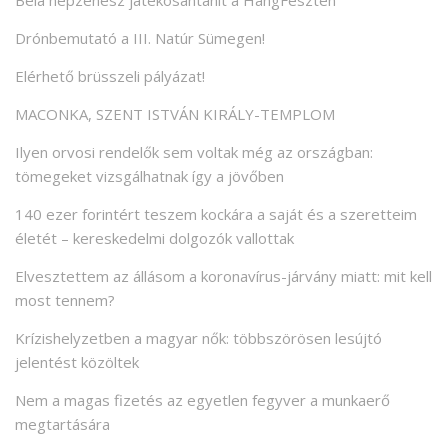
Béla népzenész játékosantanít a HangFeszten
Drónbemutató a III. Natúr Sümegen!
Elérhető brüsszeli pályázat!
MACONKA, SZENT ISTVÁN KIRÁLY-TEMPLOM
Ilyen orvosi rendelők sem voltak még az országban:
tömegeket vizsgálhatnak így a jövőben
140 ezer forintért teszem kockára a saját és a szeretteim
életét – kereskedelmi dolgozók vallottak
Elvesztettem az állásom a koronavírus-járvány miatt: mit kell
most tennem?
Krízishelyzetben a magyar nők: többszörösen lesújtó
jelentést közöltek
Nem a magas fizetés az egyetlen fegyver a munkaerő
megtartására