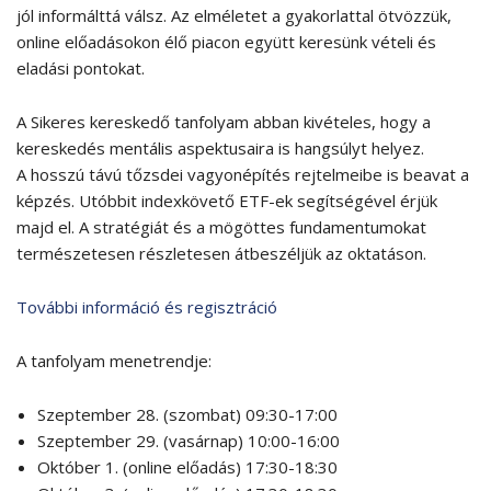
jól informálttá válsz. Az elméletet a gyakorlattal ötvözzük,
online előadásokon élő piacon együtt keresünk vételi és
eladási pontokat.
A Sikeres kereskedő tanfolyam abban kivételes, hogy a
kereskedés mentális aspektusaira is hangsúlyt helyez.
A hosszú távú tőzsdei vagyonépítés rejtelmeibe is beavat a
képzés. Utóbbit indexkövető ETF-ek segítségével érjük
majd el. A stratégiát és a mögöttes fundamentumokat
természetesen részletesen átbeszéljük az oktatáson.
További információ és regisztráció
A tanfolyam menetrendje:
Szeptember 28. (szombat) 09:30-17:00
Szeptember 29. (vasárnap) 10:00-16:00
Október 1. (online előadás) 17:30-18:30