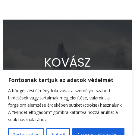
K
O
V
Á
S
Z
Fontosnak tartjuk az adatok védelmét
A böngészési élmény fokozása, a személyre szabott
hirdetések vagy tartalmak megjelenítése, valamint a
forgalom elemzése érdekében sütiket (cookie) használunk.
A "Mindet elfogadom" gombra kattintva hozzájárulhat a
sütik használatához.
Copyright © All Rights Reserved 2024
Testreszabás
Elutasít
Az összes elfogadása