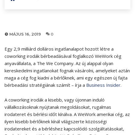
MÁJUS 16, 2019
0
Egy 2,9 milliárd dolláros ingatlanalapot hozott létre a
coworking irodák bérbeadásával foglalkozó WeWork cég
anyavállalata, a The We Company. Az új alappal olyan
kereskedelmi ingatlanokat fognak vásárolni, amelyeket aztán
maga a cég fog kiadni a bérlőknek, ami egy egészen új fajta
bérbeadási stratégiának számít – írja a
Business Insider.
A coworking irodák a kisebb, vagy újonnan induló
vállalkozásoknak nyújtanak megoldásokat, rugalmas
irodateret és bérlési időt kínálva. A WeWork amerikai cég, az
ilyen kisebb bérlőknek kínál világszerte közösségi
irodatereket és a bérléshez kapcsolódó szolgáltatásokat,