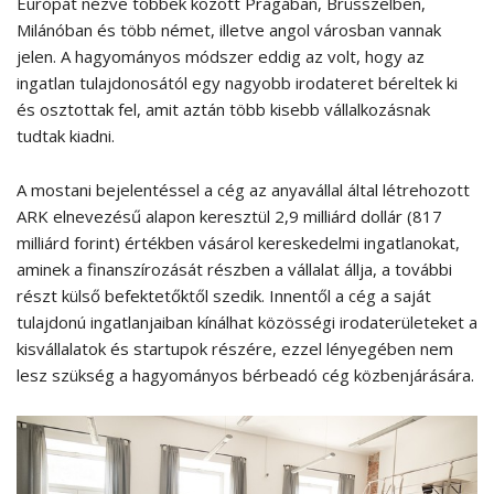
Európát nézve többek között Prágában, Brüsszelben,
Milánóban és több német, illetve angol városban vannak
jelen. A hagyományos módszer eddig az volt, hogy az
ingatlan tulajdonosától egy nagyobb irodateret béreltek ki
és osztottak fel, amit aztán több kisebb vállalkozásnak
tudtak kiadni.
A mostani bejelentéssel a cég az anyavállal által létrehozott
ARK elnevezésű alapon keresztül 2,9 milliárd dollár (817
milliárd forint) értékben vásárol kereskedelmi ingatlanokat,
aminek a finanszírozását részben a vállalat állja, a további
részt külső befektetőktől szedik. Innentől a cég a saját
tulajdonú ingatlanjaiban kínálhat közösségi irodaterületeket a
kisvállalatok és startupok részére, ezzel lényegében nem
lesz szükség a hagyományos bérbeadó cég közbenjárására.