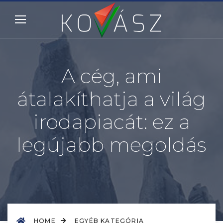
A cég, ami
átalakíthatja a világ
irodapiacát: ez a
legújabb megoldás
HOME
EGYÉB KATEGÓRIA